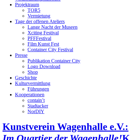
Projektraum
TOR5
Vermietung
Tage der offenen Ateliers
Lange Nacht der Museen
Xciting Festival
PFFFestival
Film Kunst Fest
Container City Festival
Presse
Publikation Container City
Logo Download
Shop
Geschichte
Kulturvermittlung
Führungen
Kooperationen
contain’t
Stadtacker
NorDIY
Kunstverein Wagenhalle e.V.:
Im Quartier der Wagenhalle!
K,