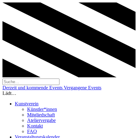
Derzeit und kommende Events
Vergangene Events
Lädt…
Kunstverein
Künstler*innen
Mitgliedschaft
Ateliervergabe
Kontakt
FAQ
Veranstaltungskalender