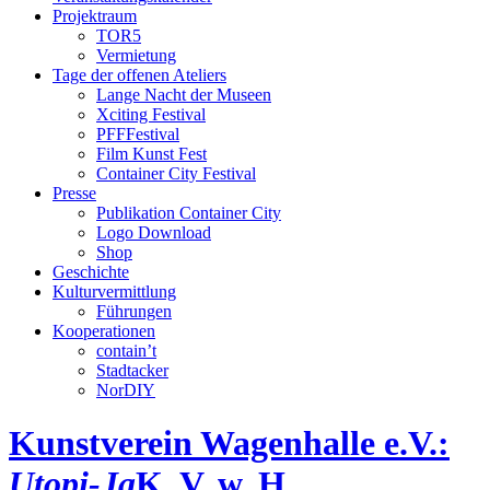
Projektraum
TOR5
Vermietung
Tage der offenen Ateliers
Lange Nacht der Museen
Xciting Festival
PFFFestival
Film Kunst Fest
Container City Festival
Presse
Publikation Container City
Logo Download
Shop
Geschichte
Kulturvermittlung
Führungen
Kooperationen
contain’t
Stadtacker
NorDIY
Kunstverein Wagenhalle e.V.:
Utopi-Ja
K, V, w, H