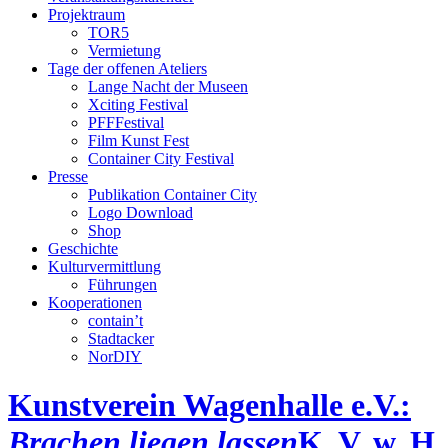
Projektraum
TOR5
Vermietung
Tage der offenen Ateliers
Lange Nacht der Museen
Xciting Festival
PFFFestival
Film Kunst Fest
Container City Festival
Presse
Publikation Container City
Logo Download
Shop
Geschichte
Kulturvermittlung
Führungen
Kooperationen
contain’t
Stadtacker
NorDIY
Kunstverein Wagenhalle e.V.:
Brachen liegen lassen
K, V, w, H