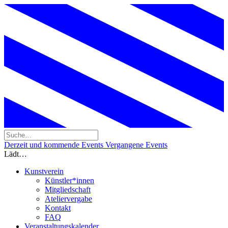
Derzeit und kommende Events
Vergangene Events
Lädt…
Kunstverein
Künstler*innen
Mitgliedschaft
Ateliervergabe
Kontakt
FAQ
Veranstaltungskalender