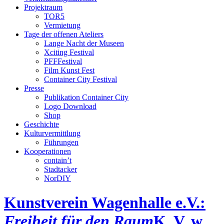
Projektraum
TOR5
Vermietung
Tage der offenen Ateliers
Lange Nacht der Museen
Xciting Festival
PFFFestival
Film Kunst Fest
Container City Festival
Presse
Publikation Container City
Logo Download
Shop
Geschichte
Kulturvermittlung
Führungen
Kooperationen
contain’t
Stadtacker
NorDIY
Kunstverein Wagenhalle e.V.:
Freiheit für den Raum
K, V, w,