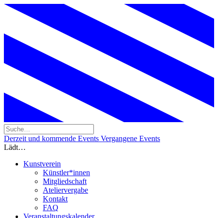
Derzeit und kommende Events
Vergangene Events
Lädt…
Kunstverein
Künstler*innen
Mitgliedschaft
Ateliervergabe
Kontakt
FAQ
Veranstaltungskalender