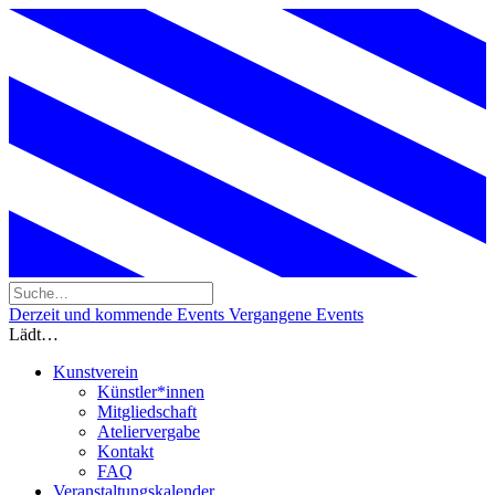
Derzeit und kommende Events
Vergangene Events
Lädt…
Kunstverein
Künstler*innen
Mitgliedschaft
Ateliervergabe
Kontakt
FAQ
Veranstaltungskalender