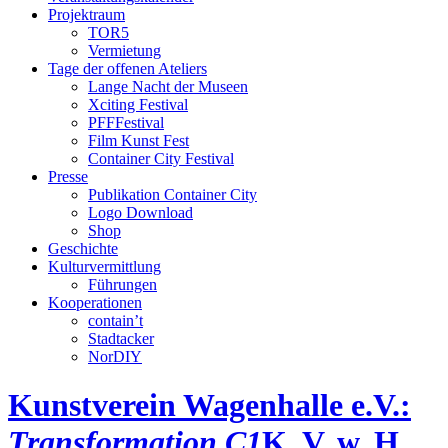
Projektraum
TOR5
Vermietung
Tage der offenen Ateliers
Lange Nacht der Museen
Xciting Festival
PFFFestival
Film Kunst Fest
Container City Festival
Presse
Publikation Container City
Logo Download
Shop
Geschichte
Kulturvermittlung
Führungen
Kooperationen
contain’t
Stadtacker
NorDIY
Kunstverein Wagenhalle e.V.:
Transformation C1
K, V, w, H