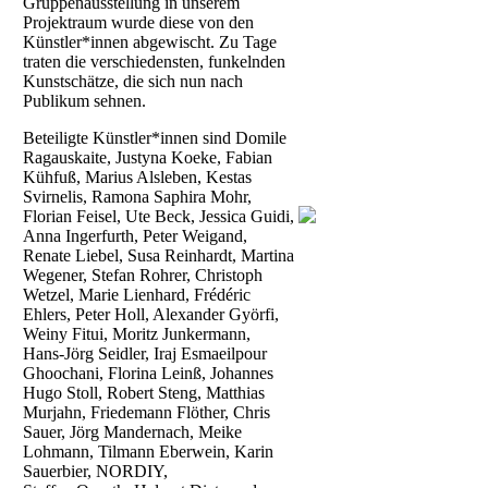
Gruppenausstellung in unserem
Projektraum wurde diese von den
Künstler*innen abgewischt. Zu Tage
traten die verschiedensten, funkelnden
Kunstschätze, die sich nun nach
Publikum sehnen.
Beteiligte Künstler*innen sind Domile
Ragauskaite, Justyna Koeke, Fabian
Kühfuß, Marius Alsleben, Kestas
Svirnelis, Ramona Saphira Mohr,
Florian Feisel, Ute Beck, Jessica Guidi,
Anna Ingerfurth, Peter Weigand,
Renate Liebel, Susa Reinhardt, Martina
Wegener, Stefan Rohrer, Christoph
Wetzel, Marie Lienhard, Frédéric
Ehlers, Peter Holl, Alexander Györfi,
Weiny Fitui, Moritz Junkermann,
Hans-Jörg Seidler, Iraj Esmaeilpour
Ghoochani, Florina Leinß, Johannes
Hugo Stoll, Robert Steng, Matthias
Murjahn, Friedemann Flöther, Chris
Sauer, Jörg Mandernach, Meike
Lohmann, Tilmann Eberwein, Karin
Sauerbier, NORDIY,