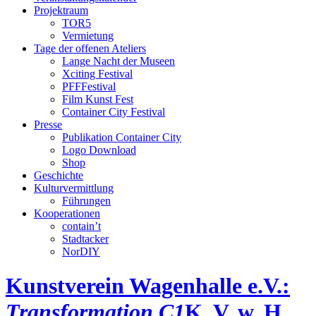
Projektraum
TOR5
Vermietung
Tage der offenen Ateliers
Lange Nacht der Museen
Xciting Festival
PFFFestival
Film Kunst Fest
Container City Festival
Presse
Publikation Container City
Logo Download
Shop
Geschichte
Kulturvermittlung
Führungen
Kooperationen
contain’t
Stadtacker
NorDIY
Kunstverein Wagenhalle e.V.:
Transformation C1
K, V, w, H