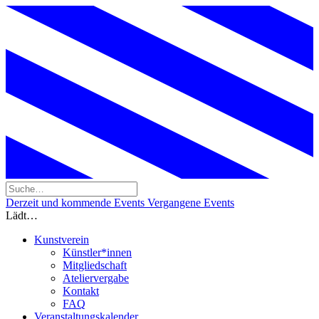
Derzeit und kommende Events
Vergangene Events
Lädt…
Kunstverein
Künstler*innen
Mitgliedschaft
Ateliervergabe
Kontakt
FAQ
Veranstaltungskalender