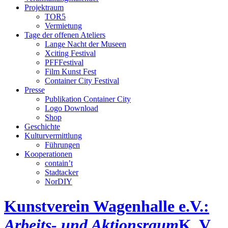
Projektraum
TOR5
Vermietung
Tage der offenen Ateliers
Lange Nacht der Museen
Xciting Festival
PFFFestival
Film Kunst Fest
Container City Festival
Presse
Publikation Container City
Logo Download
Shop
Geschichte
Kulturvermittlung
Führungen
Kooperationen
contain’t
Stadtacker
NorDIY
Kunstverein Wagenhalle e.V.:
Arbeits- und Aktionsraum
K, V,