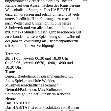
ungewohnter externer Spielort des Theater
Rampe auf den Aussenflächen des Kunstvereins
Wagenhalle in Stuttgart. Das HABITAT lädt
dazu ein, draussen und relativ ungeschützt viele
unterschiedliche Hörerfahrungen zu machen. Je
nach Wetter und Uhrzeit bringt bitte festes
Schuhwerk und vor allem Lust und Interesse
mit, für 1-3 Stunden diesen ganz besonderen Ort
zu erkunden. Unsere Spielleitung steht während
der ganzen Vorstellung als Ansprechpartner*in
mit Rat und Tat zur Verfügung!
Termine:
28.-31.05., jeweils 06:30 und 18:30 Uhr
01.-02.06., jeweils 06:30, 10:00, 14:00 und
18:30 Uhr
Team:
Bureau Baubotanik in Zusammenarbeit mit
Jonas Spieker und Jule Winkler,
Musikwissenschaftliches Seminar
Detmold/Paderborn, Max Kullmann,
Sounddesign und der Künstlerin Rebecca
Hennel
Das HABITAT:
Das HABITAT ist eine Produktion von Bureau