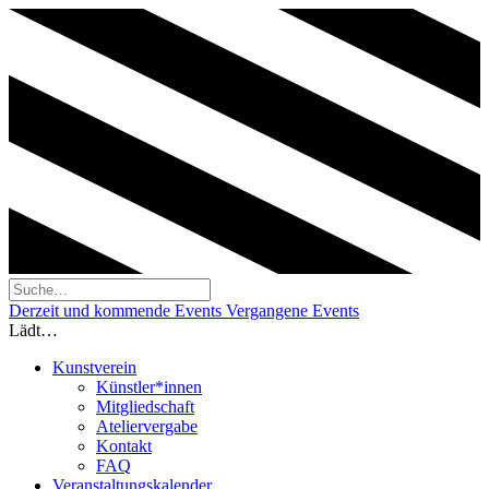
Derzeit und kommende Events
Vergangene Events
Lädt…
Kunstverein
Künstler*innen
Mitgliedschaft
Ateliervergabe
Kontakt
FAQ
Veranstaltungskalender