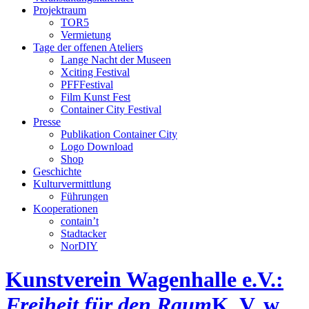
Projektraum
TOR5
Vermietung
Tage der offenen Ateliers
Lange Nacht der Museen
Xciting Festival
PFFFestival
Film Kunst Fest
Container City Festival
Presse
Publikation Container City
Logo Download
Shop
Geschichte
Kulturvermittlung
Führungen
Kooperationen
contain’t
Stadtacker
NorDIY
Kunstverein Wagenhalle e.V.:
Freiheit für den Raum
K, V, w,