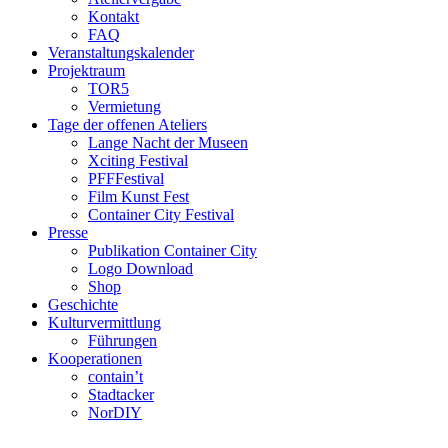
Kontakt
FAQ
Veranstaltungskalender
Projektraum
TOR5
Vermietung
Tage der offenen Ateliers
Lange Nacht der Museen
Xciting Festival
PFFFestival
Film Kunst Fest
Container City Festival
Presse
Publikation Container City
Logo Download
Shop
Geschichte
Kulturvermittlung
Führungen
Kooperationen
contain’t
Stadtacker
NorDIY