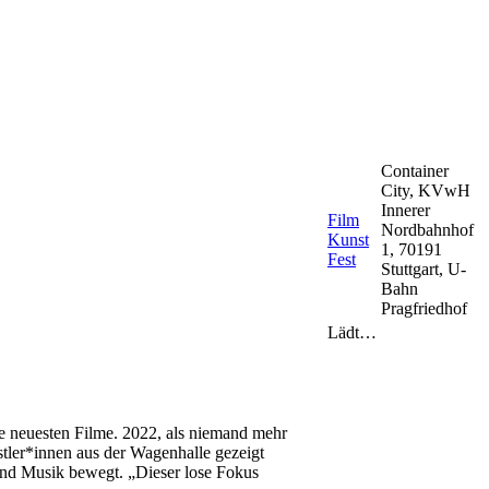
Container
City, KVwH
Innerer
Film
Nordbahnhof
Kunst
1, 70191
Fest
Stuttgart, U-
Bahn
Pragfriedhof
Lädt…
e neuesten Filme. 2022, als niemand mehr
stler*innen aus der Wagenhalle gezeigt
und Musik bewegt. „Dieser lose Fokus