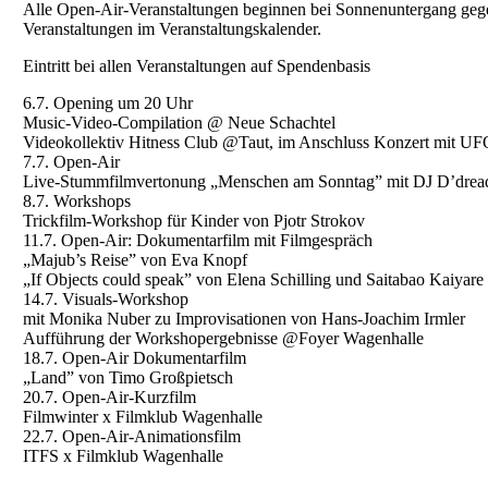
Alle Open-Air-Veranstaltungen beginnen bei Sonnenuntergang gegen
Veranstaltungen im Veranstaltungskalender.
Eintritt bei allen Veranstaltungen auf Spendenbasis
6.7. Opening um 20 Uhr
Music-Video-Compilation @ Neue Schachtel
Videokollektiv Hitness Club @Taut, im Anschluss Konzert mit
7.7. Open-Air
Live-Stummfilmvertonung „Menschen am Sonntag” mit DJ D’drea
8.7. Workshops
Trickfilm-Workshop für Kinder von Pjotr Strokov
11.7. Open-Air: Dokumentarfilm mit Filmgespräch
„Majub’s Reise” von Eva Knopf
„If Objects could speak” von Elena Schilling und Saitabao Kaiyare
14.7. Visuals-Workshop
mit Monika Nuber zu Improvisationen von Hans-Joachim Irmler
Aufführung der Workshopergebnisse @Foyer Wagenhalle
18.7. Open-Air Dokumentarfilm
„Land” von Timo Großpietsch
20.7. Open-Air-Kurzfilm
Filmwinter x Filmklub Wagenhalle
22.7. Open-Air-Animationsfilm
ITFS x Filmklub Wagenhalle