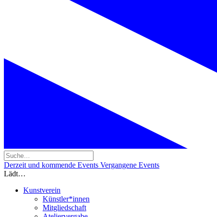
Derzeit und kommende Events
Vergangene Events
Lädt…
Kunstverein
Künstler*innen
Mitgliedschaft
Ateliervergabe