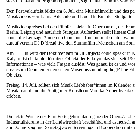
steckt in fast allen Programmpunkten”, sagt Fabian Kühfuß vom Fe
Den Festivalauftakt bildet am 6. Juli eine Musikfilmrolle und das 
Musikvideos von Laima Adelaide und Duc-Thi Bui, der Stuttgarter 
Musikvideopreises bei den Filmfestspielen in Oberhausen, des Fra
Berlin, Leipzig und natürlich Stuttgart. Außerdem stellt Hitness 
bauen die Leipziger*innen im Container Taut auf und senden währ
darauf vertont DJ D’dread live den Stummfilm „Menschen am Sonn
Am 11. Juli wird der Dokumentarfilm „If Objects could speak” in
Kaiyare ist ein keulenförmiges Objekt der Kikuyu, das sich seit 1
Informationen – was viele Fragen auslöst: Was genau ist es und woz
dass es im Depot einer deutschen Museumssammlung liegt? Die Fil
Objekts.
Freitag, 14. Juli, sollten sich Musik-Liebhaber*innen im Kalender 
Musik macht und die Stuttgarter Künstlerin Monika Nuber live dazu
erleben.
Die letzte Woche des Film Fests gehört dann ganz der Open-Air-Le
Industrialisierung in der Landwirtschaft beschäftigt und ästhetisch 
am Donnerstag und Samstag zwei Screenings in Kooperation mit de