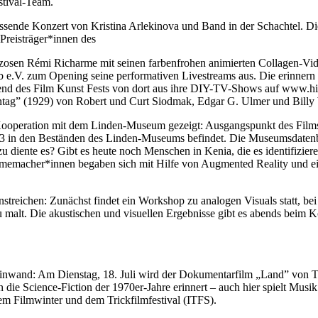
stival-Team.
passende Konzert von Kristina Arlekinova und Band in der Schachtel. D
Preisträger*innen des
nzosen Rémi Richarme mit seinen farbenfrohen animierten Collagen-Vid
Club e.V. zum Opening seine performativen Livestreams aus. Die erinne
end des Film Kunst Fests von dort aus ihre DIY-TV-Shows auf www.hit
tag” (1929) von Robert und Curt Siodmak, Edgar G. Ulmer und Billy 
 Kooperation mit dem Linden-Museum gezeigt: Ausgangspunkt des Films
903 in den Beständen des Linden-Museums befindet. Die Museumsdatenba
u diente es? Gibt es heute noch Menschen in Kenia, die es identifizier
memacher*innen begaben sich mit Hilfe von Augmented Reality und ei
anstreichen: Zunächst findet ein Workshop zu analogen Visuals statt, 
 malt. Die akustischen und visuellen Ergebnisse gibt es abends beim 
inwand: Am Dienstag, 18. Juli wird der Dokumentarfilm „Land” von Ti
an die Science-Fiction der 1970er-Jahre erinnert – auch hier spielt Mus
m Filmwinter und dem Trickfilmfestival (ITFS).