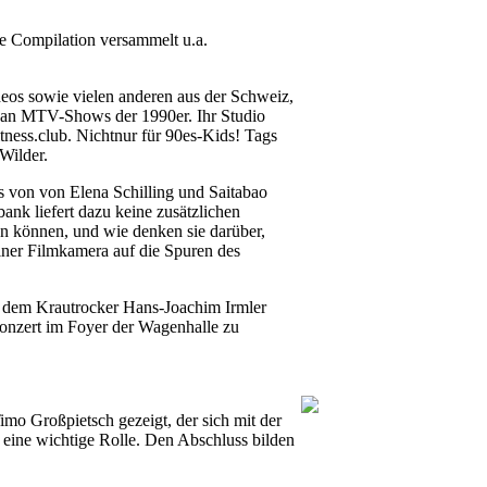
ie Compilation versammelt u.a.
eos sowie vielen anderen aus der Schweiz,
rn an MTV-Shows der 1990er. Ihr Studio
ness.club. Nichtnur für 90es-Kids! Tags
Wilder.
 von von Elena Schilling und Saitabao
nk liefert dazu keine zusätzlichen
en können, und wie denken sie darüber,
ner Filmkamera auf die Spuren des
bei dem Krautrocker Hans-Joachim Irmler
Konzert im Foyer der Wagenhalle zu
mo Großpietsch gezeigt, der sich mit der
ik eine wichtige Rolle. Den Abschluss bilden