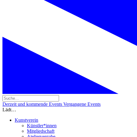
Derzeit und kommende Events
Vergangene Events
Lädt…
Kunstverein
Künstler*innen
Mitgliedschaft
Ateliervergabe