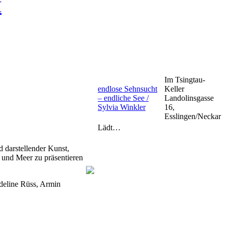
H
Im Tsingtau-
endlose Sehnsucht
Keller
– endliche See /
Landolinsgasse
Sylvia Winkler
16,
Esslingen/Neckar
Lädt…
 darstellender Kunst,
 und Meer zu präsentieren
deline Rüss, Armin