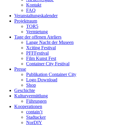
Kontakt
FAQ
Veranstaltungskalender
Projektraum
TOR5
Vermietung
Tage der offenen Ateliers
Lange Nacht der Museen
Xciting Festival
PFFFestival
Film Kunst Fest
Container City Festival
Presse
Publikation Container City
Logo Download
Shop
Geschichte
Kulturvermittlung
Führungen
Kooperationen
contain’t
Stadtacker
NorDIY