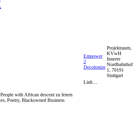
H
Projektraum,
KVwH
Empower
Innerer
2
Nordbahnhof
Decolonize
1, 70191
Stuttgart
Lädt…
 People with African descent zu feiern
ces, Poetry, Blackowned Business