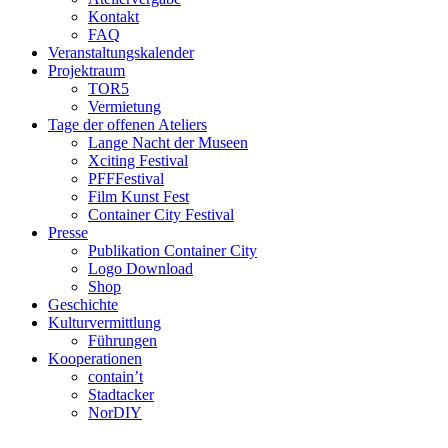
Kontakt
FAQ
Veranstaltungskalender
Projektraum
TOR5
Vermietung
Tage der offenen Ateliers
Lange Nacht der Museen
Xciting Festival
PFFFestival
Film Kunst Fest
Container City Festival
Presse
Publikation Container City
Logo Download
Shop
Geschichte
Kulturvermittlung
Führungen
Kooperationen
contain’t
Stadtacker
NorDIY