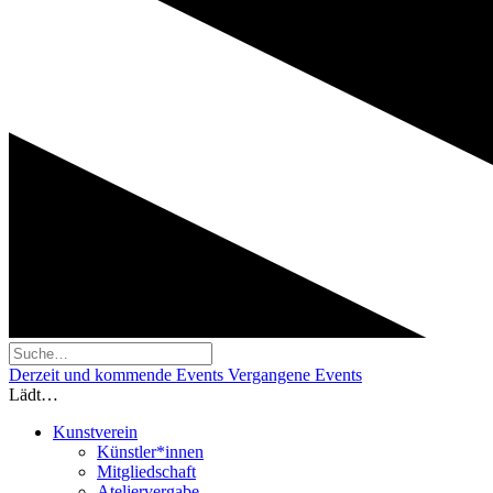
Derzeit und kommende Events
Vergangene Events
Lädt…
Kunstverein
Künstler*innen
Mitgliedschaft
Ateliervergabe