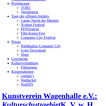
Projektraum
TOR5
Vermietung
Tage der offenen Ateliers
Lange Nacht der Museen
Xciting Festival
PFFFestival
Film Kunst Fest
Container City Festival
Presse
Publikation Container City
Logo Download
Shop
Geschichte
Kulturvermittlung
Führungen
Kooperationen
contain’t
Stadtacker
NorDIY
Kunstverein Wagenhalle e.V.:
Kulturschutzgebiet
K, V, w, H