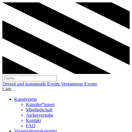
Derzeit und kommende Events
Vergangene Events
Lädt…
Kunstverein
Künstler*innen
Mitgliedschaft
Ateliervergabe
Kontakt
FAQ
Veranstaltungskalender