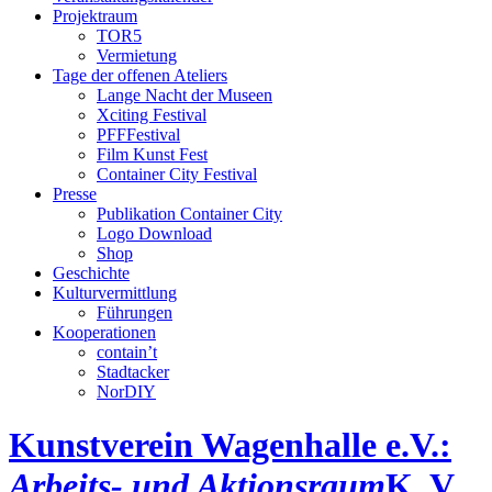
Projektraum
TOR5
Vermietung
Tage der offenen Ateliers
Lange Nacht der Museen
Xciting Festival
PFFFestival
Film Kunst Fest
Container City Festival
Presse
Publikation Container City
Logo Download
Shop
Geschichte
Kulturvermittlung
Führungen
Kooperationen
contain’t
Stadtacker
NorDIY
Kunstverein Wagenhalle e.V.:
Arbeits- und Aktionsraum
K, V,