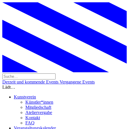
Derzeit und kommende Events
Vergangene Events
Lädt…
Kunstverein
Künstler*innen
Mitgliedschaft
Ateliervergabe
Kontakt
FAQ
Veranstaltungskalender