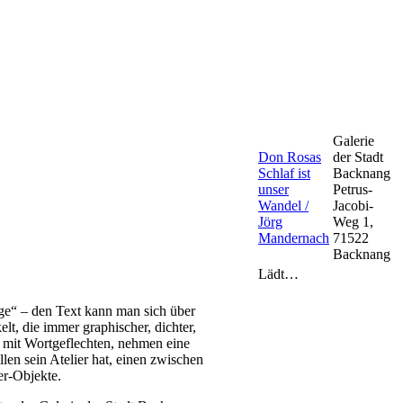
Galerie
Don Rosas
der Stadt
Schlaf ist
Backnang
unser
Petrus-
Wandel /
Jacobi-
Jörg
Weg 1,
Mandernach
71522
Backnang
Lädt…
ge“ – den Text kann man sich über
t, die immer graphischer, dichter,
mit Wortgeflechten, nehmen eine
en sein Atelier hat, einen zwischen
er-Objekte.