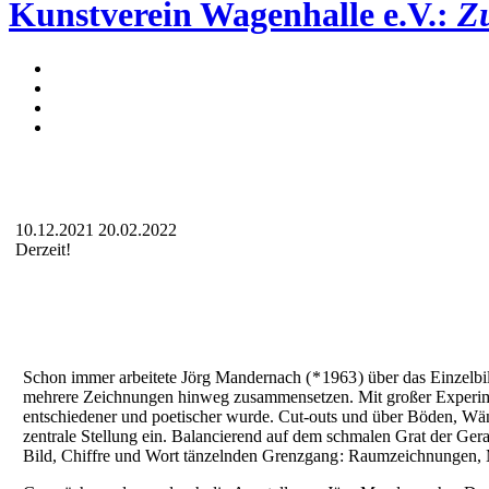
Kunstverein Wagenhalle e.V.:
Z
10.12.2021
20.02.2022
Derzeit!
Schon immer arbeitete Jörg Mandernach ( * 1963 ) über das Einzel
mehrere Zeichnungen hinweg zusammensetzen. Mit großer Experimenti
entschiedener und poetischer wurde. Cut-outs und über Böden, W
zentrale Stellung ein. Balancierend auf dem schmalen Grat der Ger
Bild, Chiffre und Wort tänzelnden Grenzgang : Raumzeichnungen, M