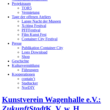
Projektraum
TOR5
Vermietung
Tage der offenen Ateliers
Lange Nacht der Museen
Xciting Festival
PFFFestival
Film Kunst Fest
Container City Festival
Presse
Publikation Container City
Logo Download
Shop
Geschichte
Kulturvermittlung
Führungen
Kooperationen
contain’t
Stadtacker
NorDIY
Kunstverein Wagenhalle e.V.:
ZukunftStadt
K, V, w, H