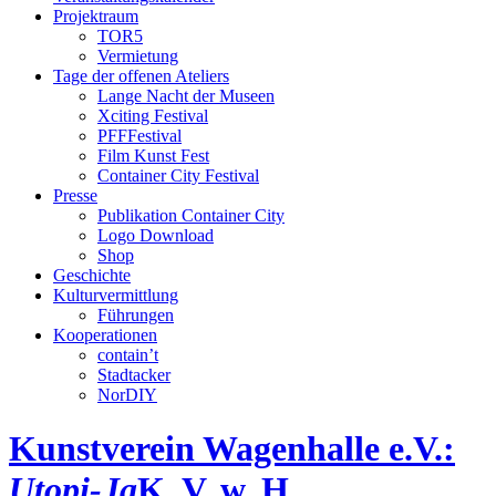
Projektraum
TOR5
Vermietung
Tage der offenen Ateliers
Lange Nacht der Museen
Xciting Festival
PFFFestival
Film Kunst Fest
Container City Festival
Presse
Publikation Container City
Logo Download
Shop
Geschichte
Kulturvermittlung
Führungen
Kooperationen
contain’t
Stadtacker
NorDIY
Kunstverein Wagenhalle e.V.:
Utopi-Ja
K, V, w, H