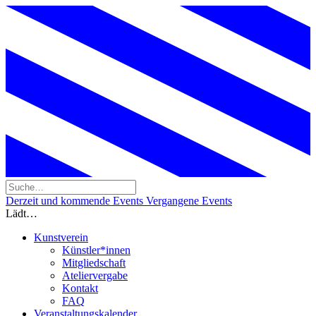
Derzeit und kommende Events
Vergangene Events
Lädt…
Kunstverein
Künstler*innen
Mitgliedschaft
Ateliervergabe
Kontakt
FAQ
Veranstaltungskalender