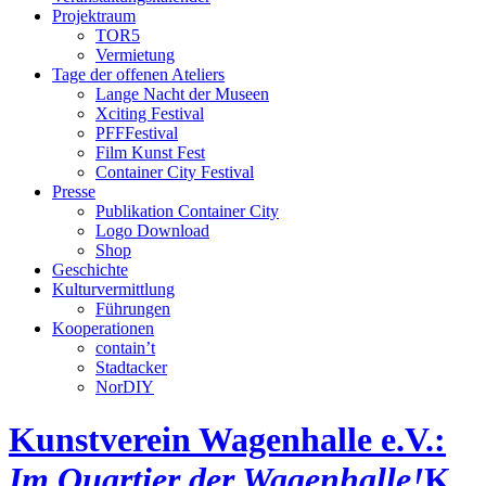
Projektraum
TOR5
Vermietung
Tage der offenen Ateliers
Lange Nacht der Museen
Xciting Festival
PFFFestival
Film Kunst Fest
Container City Festival
Presse
Publikation Container City
Logo Download
Shop
Geschichte
Kulturvermittlung
Führungen
Kooperationen
contain’t
Stadtacker
NorDIY
Kunstverein Wagenhalle e.V.:
Im Quartier der Wagenhalle!
K,