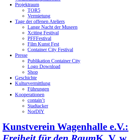
Projektraum
TOR5
Vermietung
Tage der offenen Ateliers
Lange Nacht der Museen
Xciting Festival
PFFFestival
Film Kunst Fest
Container City Festival
Presse
Publikation Container City
Logo Download
Shop
Geschichte
Kulturvermittlung
Führungen
Kooperationen
contain’t
Stadtacker
NorDIY
Kunstverein Wagenhalle e.V.:
Freiheit für den Raum
K, V, w,