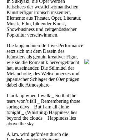
In Sukiyaki, die Oper werden
Klischees der westlich-romantischen
Künstlerfigur ironisch inszeniert,
Elemente aus Theater, Oper, Literatur,
Musik, Film, bildender Kunst,
Showbusiness und zeitgenössischer
Popkultur verschwimmen.
Die langandauernde Live-Performance
setzt sich mit dem Dasein des
Künstlers als genuin kreativer Figur,
wie sie die Romantik hervorgebracht
hat, auseinander. Die Stilmittel der
Melancholie, des Weltschmerzes und
japanischer Schlager der 60er prägen
dabei die Atmosphäre.
I look up when I walk _ So that the
tears won’t fall _ Remembering those
spring days _ But I am all alone
tonight _ (Whistling) Happiness lies
beyond the clouds _ Happiness lies
above the sky
A.l.m. wird gefördert durch die
Landeshauptstadt Stuttgart