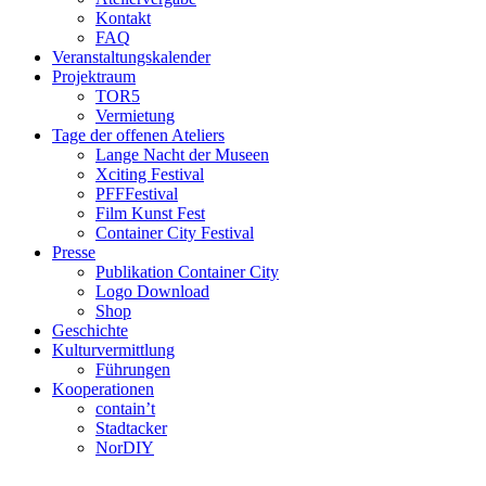
Kontakt
FAQ
Veranstaltungskalender
Projektraum
TOR5
Vermietung
Tage der offenen Ateliers
Lange Nacht der Museen
Xciting Festival
PFFFestival
Film Kunst Fest
Container City Festival
Presse
Publikation Container City
Logo Download
Shop
Geschichte
Kulturvermittlung
Führungen
Kooperationen
contain’t
Stadtacker
NorDIY