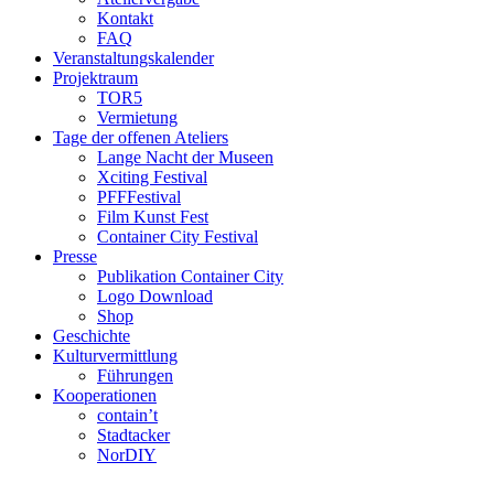
Kontakt
FAQ
Veranstaltungskalender
Projektraum
TOR5
Vermietung
Tage der offenen Ateliers
Lange Nacht der Museen
Xciting Festival
PFFFestival
Film Kunst Fest
Container City Festival
Presse
Publikation Container City
Logo Download
Shop
Geschichte
Kulturvermittlung
Führungen
Kooperationen
contain’t
Stadtacker
NorDIY