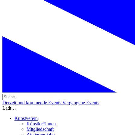
Derzeit und kommende Events
Vergangene Events
Lädt…
Kunstverein
Künstler*innen
Mitgliedschaft
Ateliervergabe