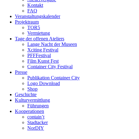
Kontakt
FAQ
Veranstaltungskalender
Projektraum
TOR5
Vermietung
Tage der offenen Ateliers
Lange Nacht der Museen
Xciting Festival
PFFFestival
Film Kunst Fest
Container City Festival
Presse
Publikation Container City
Logo Download
Shop
Geschichte
Kulturvermittlung
Führungen
Kooperationen
contain’t
Stadtacker
NorDIY