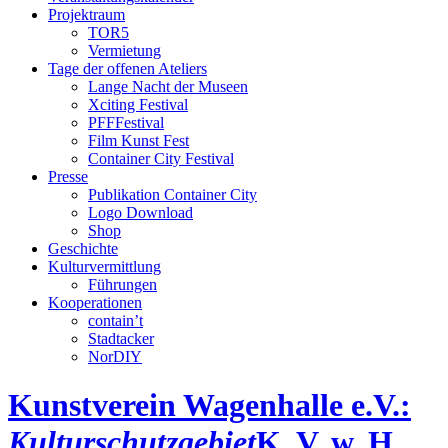
Projektraum
TOR5
Vermietung
Tage der offenen Ateliers
Lange Nacht der Museen
Xciting Festival
PFFFestival
Film Kunst Fest
Container City Festival
Presse
Publikation Container City
Logo Download
Shop
Geschichte
Kulturvermittlung
Führungen
Kooperationen
contain’t
Stadtacker
NorDIY
Kunstverein Wagenhalle e.V.:
Kulturschutzgebiet
K, V, w, H