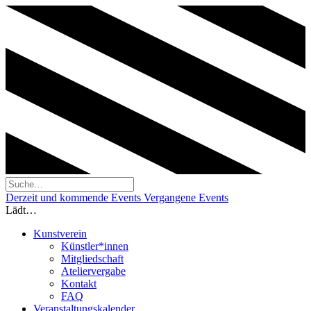
Derzeit und kommende Events
Vergangene Events
Lädt…
Kunstverein
Künstler*innen
Mitgliedschaft
Ateliervergabe
Kontakt
FAQ
Veranstaltungskalender