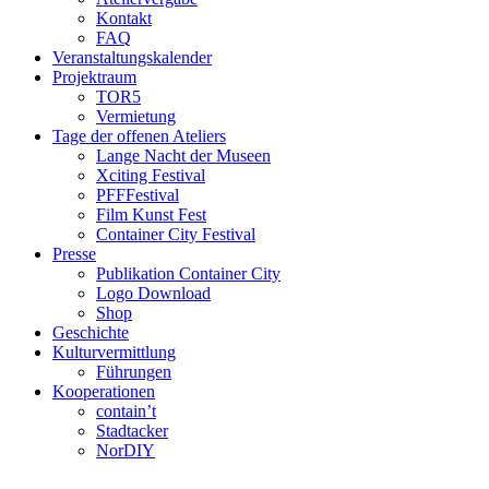
Kontakt
FAQ
Veranstaltungskalender
Projektraum
TOR5
Vermietung
Tage der offenen Ateliers
Lange Nacht der Museen
Xciting Festival
PFFFestival
Film Kunst Fest
Container City Festival
Presse
Publikation Container City
Logo Download
Shop
Geschichte
Kulturvermittlung
Führungen
Kooperationen
contain’t
Stadtacker
NorDIY