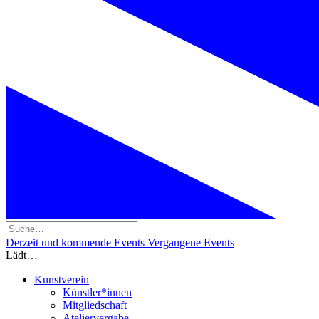
Derzeit und kommende Events
Vergangene Events
Lädt…
Kunstverein
Künstler*innen
Mitgliedschaft
Ateliervergabe