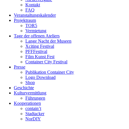
Kontakt
FAQ
Veranstaltungskalender
Projektraum
TOR5
Vermietung
Tage der offenen Ateliers
Lange Nacht der Museen
Xciting Festival
PFFFestival
Film Kunst Fest
Container City Festival
Presse
Publikation Container City
Logo Download
Shop
Geschichte
Kulturvermittlung
Führungen
Kooperationen
contain’t
Stadtacker
NorDIY