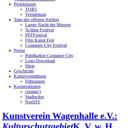
Projektraum
TOR5
Vermietung
Tage der offenen Ateliers
Lange Nacht der Museen
Xciting Festival
PFFFestival
Film Kunst Fest
Container City Festival
Presse
Publikation Container City
Logo Download
Shop
Geschichte
Kulturvermittlung
Führungen
Kooperationen
contain’t
Stadtacker
NorDIY
Kunstverein Wagenhalle e.V.:
Kulturschutzgebiet
K, V, w, H