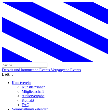
Derzeit und kommende Events
Vergangene Events
Lädt…
Kunstverein
Künstler*innen
Mitgliedschaft
Ateliervergabe
Kontakt
FAQ
Veranstaltungskalender