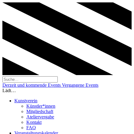
Derzeit und kommende Events
Vergangene Events
Lädt…
Kunstverein
Künstler*innen
Mitgliedschaft
Ateliervergabe
Kontakt
FAQ
Veranstaltungskalender