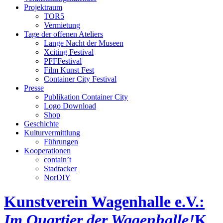
Projektraum
TOR5
Vermietung
Tage der offenen Ateliers
Lange Nacht der Museen
Xciting Festival
PFFFestival
Film Kunst Fest
Container City Festival
Presse
Publikation Container City
Logo Download
Shop
Geschichte
Kulturvermittlung
Führungen
Kooperationen
contain’t
Stadtacker
NorDIY
Kunstverein Wagenhalle e.V.:
Im Quartier der Wagenhalle!
K,