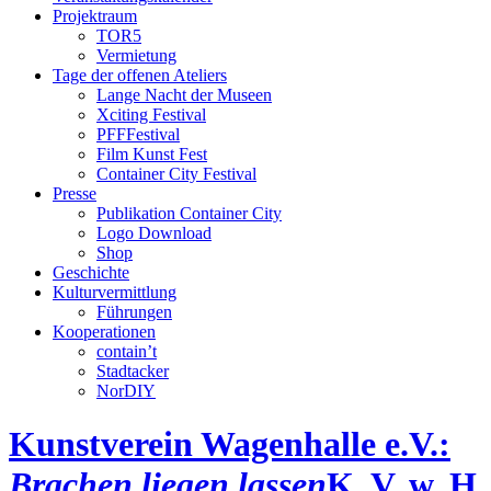
Projektraum
TOR5
Vermietung
Tage der offenen Ateliers
Lange Nacht der Museen
Xciting Festival
PFFFestival
Film Kunst Fest
Container City Festival
Presse
Publikation Container City
Logo Download
Shop
Geschichte
Kulturvermittlung
Führungen
Kooperationen
contain’t
Stadtacker
NorDIY
Kunstverein Wagenhalle e.V.:
Brachen liegen lassen
K, V, w, H