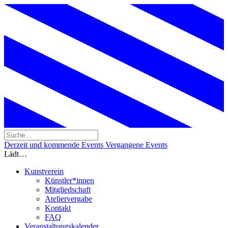
Derzeit und kommende Events
Vergangene Events
Lädt…
Kunstverein
Künstler*innen
Mitgliedschaft
Ateliervergabe
Kontakt
FAQ
Veranstaltungskalender