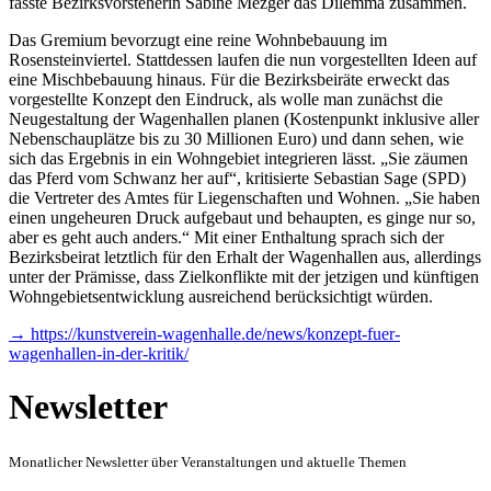
fasste Bezirksvorsteherin Sabine Mezger das Dilemma zusammen.
Das Gremium bevorzugt eine reine Wohnbebauung im
Rosensteinviertel. Stattdessen laufen die nun vorgestellten Ideen auf
eine Mischbebauung hinaus. Für die Bezirksbeiräte erweckt das
vorgestellte Konzept den Eindruck, als wolle man zunächst die
Neugestaltung der Wagenhallen planen (Kostenpunkt inklusive aller
Nebenschauplätze bis zu 30 Millionen Euro) und dann sehen, wie
sich das Ergebnis in ein Wohngebiet integrieren lässt. „Sie zäumen
das Pferd vom Schwanz her auf“, kritisierte Sebastian Sage (SPD)
die Vertreter des Amtes für Liegenschaften und Wohnen. „Sie haben
einen ungeheuren Druck aufgebaut und behaupten, es ginge nur so,
aber es geht auch anders.“ Mit einer Enthaltung sprach sich der
Bezirksbeirat letztlich für den Erhalt der Wagenhallen aus, allerdings
unter der Prämisse, dass Zielkonflikte mit der jetzigen und künftigen
Wohngebietsentwicklung ausreichend berücksichtigt würden.
→ https://kunstverein-wagenhalle.de/news/konzept-fuer-
wagenhallen-in-der-kritik/
Newsletter
Monatlicher Newsletter über Veranstaltungen und aktuelle Themen