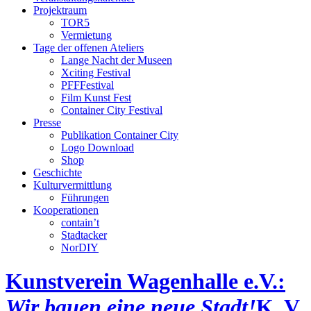
Projektraum
TOR5
Vermietung
Tage der offenen Ateliers
Lange Nacht der Museen
Xciting Festival
PFFFestival
Film Kunst Fest
Container City Festival
Presse
Publikation Container City
Logo Download
Shop
Geschichte
Kulturvermittlung
Führungen
Kooperationen
contain’t
Stadtacker
NorDIY
Kunstverein Wagenhalle e.V.:
Wir bauen eine neue Stadt!
K, V,