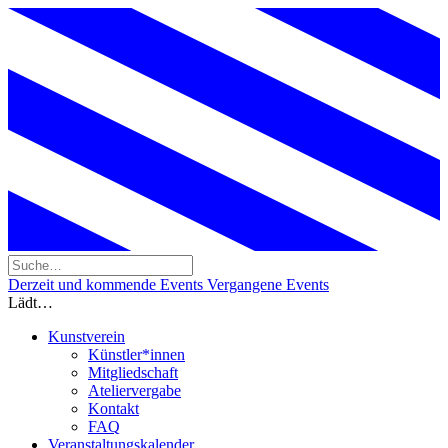
Derzeit und kommende Events
Vergangene Events
Lädt…
Kunstverein
Künstler*innen
Mitgliedschaft
Ateliervergabe
Kontakt
FAQ
Veranstaltungskalender