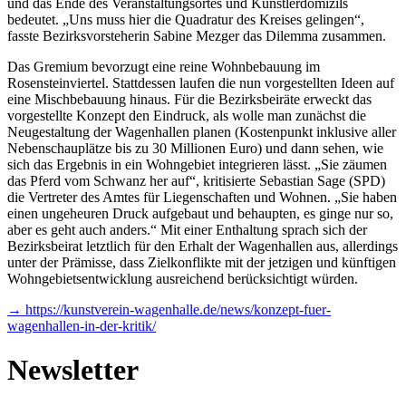
und das Ende des Veranstaltungsortes und Künstlerdomizils
bedeutet. „Uns muss hier die Quadratur des Kreises gelingen“,
fasste Bezirksvorsteherin Sabine Mezger das Dilemma zusammen.
Das Gremium bevorzugt eine reine Wohnbebauung im
Rosensteinviertel. Stattdessen laufen die nun vorgestellten Ideen auf
eine Mischbebauung hinaus. Für die Bezirksbeiräte erweckt das
vorgestellte Konzept den Eindruck, als wolle man zunächst die
Neugestaltung der Wagenhallen planen (Kostenpunkt inklusive aller
Nebenschauplätze bis zu 30 Millionen Euro) und dann sehen, wie
sich das Ergebnis in ein Wohngebiet integrieren lässt. „Sie zäumen
das Pferd vom Schwanz her auf“, kritisierte Sebastian Sage (SPD)
die Vertreter des Amtes für Liegenschaften und Wohnen. „Sie haben
einen ungeheuren Druck aufgebaut und behaupten, es ginge nur so,
aber es geht auch anders.“ Mit einer Enthaltung sprach sich der
Bezirksbeirat letztlich für den Erhalt der Wagenhallen aus, allerdings
unter der Prämisse, dass Zielkonflikte mit der jetzigen und künftigen
Wohngebietsentwicklung ausreichend berücksichtigt würden.
→ https://kunstverein-wagenhalle.de/news/konzept-fuer-
wagenhallen-in-der-kritik/
Newsletter