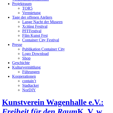
Projektraum
TOR5
Vermietung
Tage der offenen Ateliers
Lange Nacht der Museen
Xciting Festival
PFFFestival
Film Kunst Fest
Container City Festival
Presse
Publikation Container City
Logo Download
Shop
Geschichte
Kulturvermittlung
Führungen
Kooperationen
contain’t
Stadtacker
NorDIY
Kunstverein Wagenhalle e.V.:
Freiheit für den Raum
K, V, w,