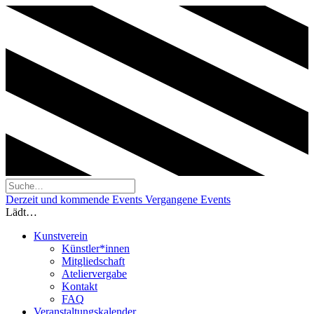
Derzeit und kommende Events
Vergangene Events
Lädt…
Kunstverein
Künstler*innen
Mitgliedschaft
Ateliervergabe
Kontakt
FAQ
Veranstaltungskalender