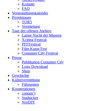
Kontakt
FAQ
Veranstaltungskalender
Projektraum
TOR5
Vermietung
Tage der offenen Ateliers
Lange Nacht der Museen
Xciting Festival
PFFFestival
Film Kunst Fest
Container City Festival
Presse
Publikation Container City
Logo Download
Shop
Geschichte
Kulturvermittlung
Führungen
Kooperationen
contain’t
Stadtacker
NorDIY