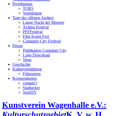
Projektraum
TOR5
Vermietung
Tage der offenen Ateliers
Lange Nacht der Museen
Xciting Festival
PFFFestival
Film Kunst Fest
Container City Festival
Presse
Publikation Container City
Logo Download
Shop
Geschichte
Kulturvermittlung
Führungen
Kooperationen
contain’t
Stadtacker
NorDIY
Kunstverein Wagenhalle e.V.:
Kulturschutzgebiet
K, V, w, H