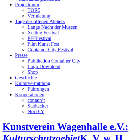
Projektraum
TOR5
Vermietung
Tage der offenen Ateliers
Lange Nacht der Museen
Xciting Festival
PFFFestival
Film Kunst Fest
Container City Festival
Presse
Publikation Container City
Logo Download
Shop
Geschichte
Kulturvermittlung
Führungen
Kooperationen
contain’t
Stadtacker
NorDIY
Kunstverein Wagenhalle e.V.:
Kulturschutzgebiet
K, V, w, H