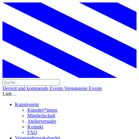
Derzeit und kommende Events
Vergangene Events
Lädt…
Kunstverein
Künstler*innen
Mitgliedschaft
Ateliervergabe
Kontakt
FAQ
Veranstaltungskalender