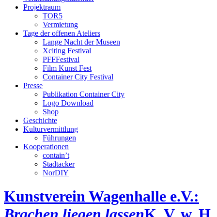
Projektraum
TOR5
Vermietung
Tage der offenen Ateliers
Lange Nacht der Museen
Xciting Festival
PFFFestival
Film Kunst Fest
Container City Festival
Presse
Publikation Container City
Logo Download
Shop
Geschichte
Kulturvermittlung
Führungen
Kooperationen
contain’t
Stadtacker
NorDIY
Kunstverein Wagenhalle e.V.:
Brachen liegen lassen
K, V, w, H