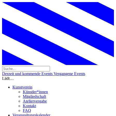
Derzeit und kommende Events
Vergangene Events
Lädt…
Kunstverein
Künstler*innen
Mitgliedschaft
Ateliervergabe
Kontakt
FAQ
Veranstaltungskalender