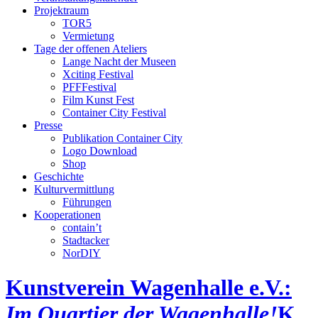
Projektraum
TOR5
Vermietung
Tage der offenen Ateliers
Lange Nacht der Museen
Xciting Festival
PFFFestival
Film Kunst Fest
Container City Festival
Presse
Publikation Container City
Logo Download
Shop
Geschichte
Kulturvermittlung
Führungen
Kooperationen
contain’t
Stadtacker
NorDIY
Kunstverein Wagenhalle e.V.:
Im Quartier der Wagenhalle!
K,