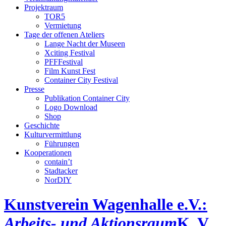
Projektraum
TOR5
Vermietung
Tage der offenen Ateliers
Lange Nacht der Museen
Xciting Festival
PFFFestival
Film Kunst Fest
Container City Festival
Presse
Publikation Container City
Logo Download
Shop
Geschichte
Kulturvermittlung
Führungen
Kooperationen
contain’t
Stadtacker
NorDIY
Kunstverein Wagenhalle e.V.:
Arbeits- und Aktionsraum
K, V,