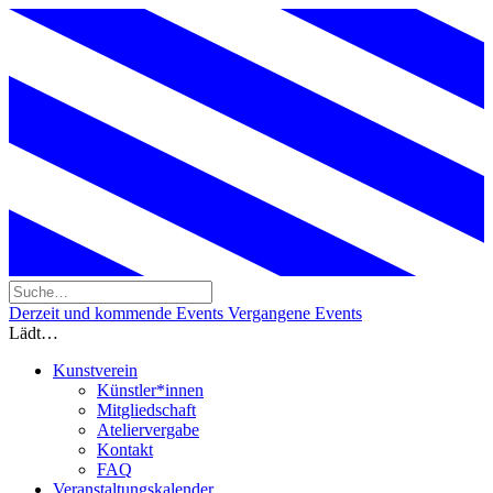
Derzeit und kommende Events
Vergangene Events
Lädt…
Kunstverein
Künstler*innen
Mitgliedschaft
Ateliervergabe
Kontakt
FAQ
Veranstaltungskalender