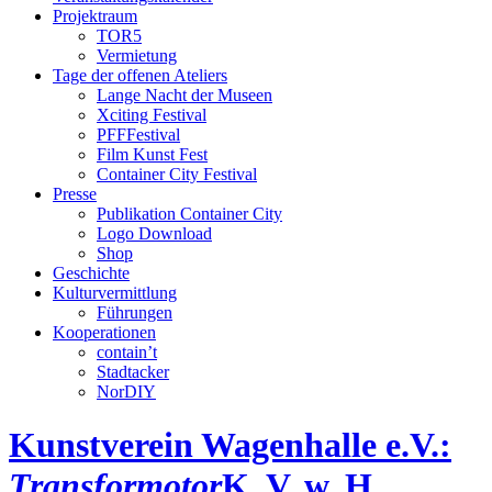
Projektraum
TOR5
Vermietung
Tage der offenen Ateliers
Lange Nacht der Museen
Xciting Festival
PFFFestival
Film Kunst Fest
Container City Festival
Presse
Publikation Container City
Logo Download
Shop
Geschichte
Kulturvermittlung
Führungen
Kooperationen
contain’t
Stadtacker
NorDIY
Kunstverein Wagenhalle e.V.:
Transformotor
K, V, w, H