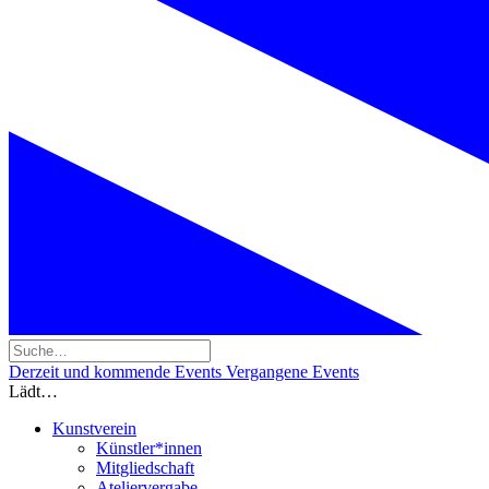
Derzeit und kommende Events
Vergangene Events
Lädt…
Kunstverein
Künstler*innen
Mitgliedschaft
Ateliervergabe