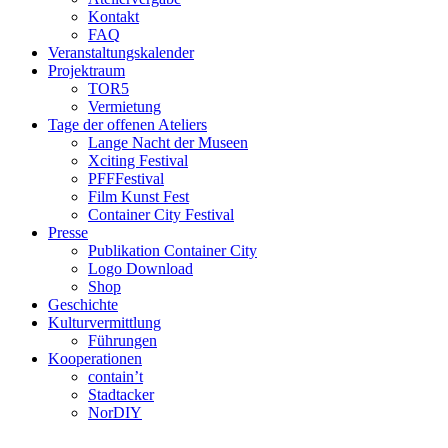
Kontakt
FAQ
Veranstaltungskalender
Projektraum
TOR5
Vermietung
Tage der offenen Ateliers
Lange Nacht der Museen
Xciting Festival
PFFFestival
Film Kunst Fest
Container City Festival
Presse
Publikation Container City
Logo Download
Shop
Geschichte
Kulturvermittlung
Führungen
Kooperationen
contain’t
Stadtacker
NorDIY