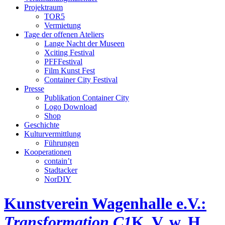
Projektraum
TOR5
Vermietung
Tage der offenen Ateliers
Lange Nacht der Museen
Xciting Festival
PFFFestival
Film Kunst Fest
Container City Festival
Presse
Publikation Container City
Logo Download
Shop
Geschichte
Kulturvermittlung
Führungen
Kooperationen
contain’t
Stadtacker
NorDIY
Kunstverein Wagenhalle e.V.:
Transformation C1
K, V, w, H