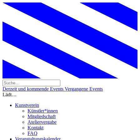
Derzeit und kommende Events
Vergangene Events
Lädt…
Kunstverein
Künstler*innen
Mitgliedschaft
Ateliervergabe
Kontakt
FAQ
Veranstaltungskalender