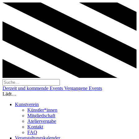
Derzeit und kommende Events
Vergangene Events
Lädt…
Kunstverein
Künstler*innen
Mitgliedschaft
Ateliervergabe
Kontakt
FAQ
Veranstaltungskalender