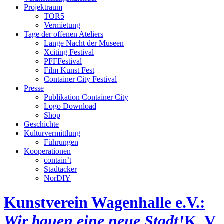
Projektraum
TOR5
Vermietung
Tage der offenen Ateliers
Lange Nacht der Museen
Xciting Festival
PFFFestival
Film Kunst Fest
Container City Festival
Presse
Publikation Container City
Logo Download
Shop
Geschichte
Kulturvermittlung
Führungen
Kooperationen
contain’t
Stadtacker
NorDIY
Kunstverein Wagenhalle e.V.:
Wir bauen eine neue Stadt!
K, V,