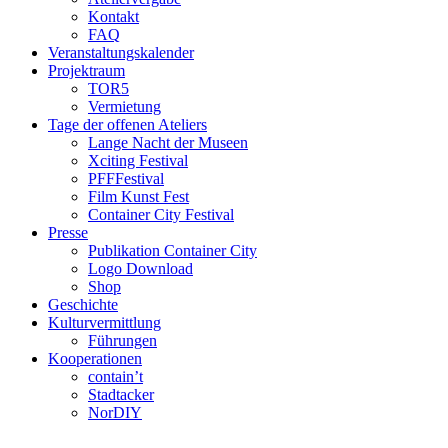
Kontakt
FAQ
Veranstaltungskalender
Projektraum
TOR5
Vermietung
Tage der offenen Ateliers
Lange Nacht der Museen
Xciting Festival
PFFFestival
Film Kunst Fest
Container City Festival
Presse
Publikation Container City
Logo Download
Shop
Geschichte
Kulturvermittlung
Führungen
Kooperationen
contain’t
Stadtacker
NorDIY