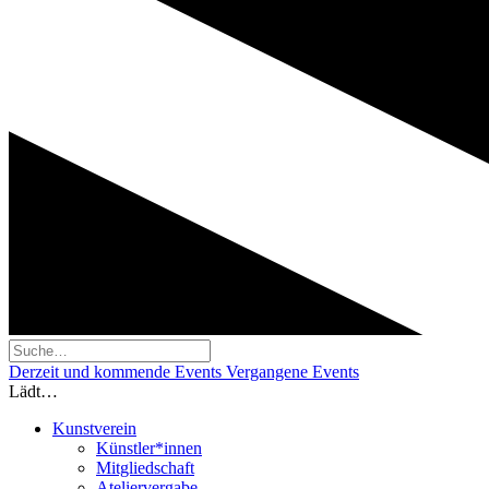
Derzeit und kommende Events
Vergangene Events
Lädt…
Kunstverein
Künstler*innen
Mitgliedschaft
Ateliervergabe