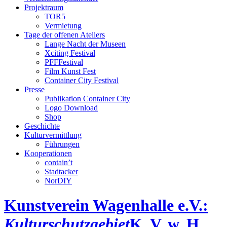
Projektraum
TOR5
Vermietung
Tage der offenen Ateliers
Lange Nacht der Museen
Xciting Festival
PFFFestival
Film Kunst Fest
Container City Festival
Presse
Publikation Container City
Logo Download
Shop
Geschichte
Kulturvermittlung
Führungen
Kooperationen
contain’t
Stadtacker
NorDIY
Kunstverein Wagenhalle e.V.:
Kulturschutzgebiet
K, V, w, H