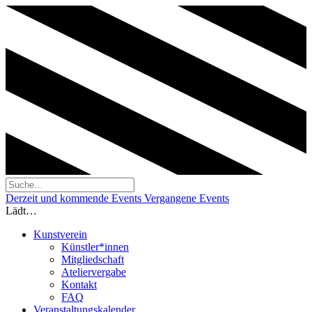
Derzeit und kommende Events
Vergangene Events
Lädt…
Kunstverein
Künstler*innen
Mitgliedschaft
Ateliervergabe
Kontakt
FAQ
Veranstaltungskalender