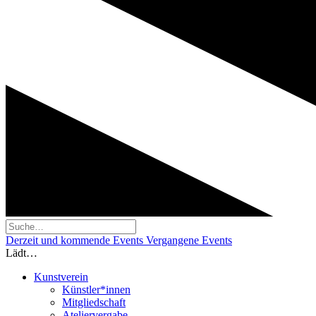
Derzeit und kommende Events
Vergangene Events
Lädt…
Kunstverein
Künstler*innen
Mitgliedschaft
Ateliervergabe