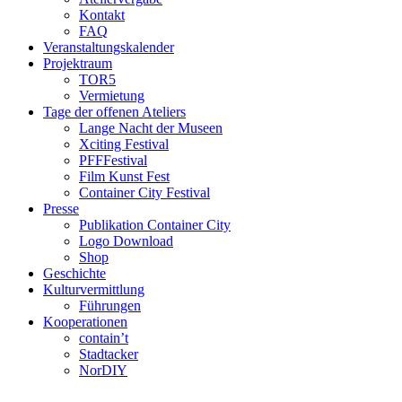
Kontakt
FAQ
Veranstaltungskalender
Projektraum
TOR5
Vermietung
Tage der offenen Ateliers
Lange Nacht der Museen
Xciting Festival
PFFFestival
Film Kunst Fest
Container City Festival
Presse
Publikation Container City
Logo Download
Shop
Geschichte
Kulturvermittlung
Führungen
Kooperationen
contain’t
Stadtacker
NorDIY