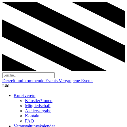
Derzeit und kommende Events
Vergangene Events
Lädt…
Kunstverein
Künstler*innen
Mitgliedschaft
Ateliervergabe
Kontakt
FAQ
Veranstaltungskalender