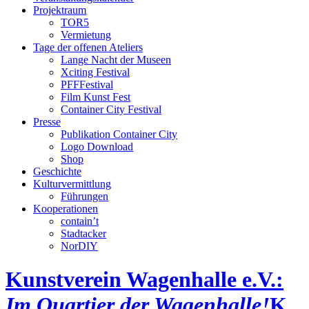
Projektraum
TOR5
Vermietung
Tage der offenen Ateliers
Lange Nacht der Museen
Xciting Festival
PFFFestival
Film Kunst Fest
Container City Festival
Presse
Publikation Container City
Logo Download
Shop
Geschichte
Kulturvermittlung
Führungen
Kooperationen
contain’t
Stadtacker
NorDIY
Kunstverein Wagenhalle e.V.:
Im Quartier der Wagenhalle!
K,