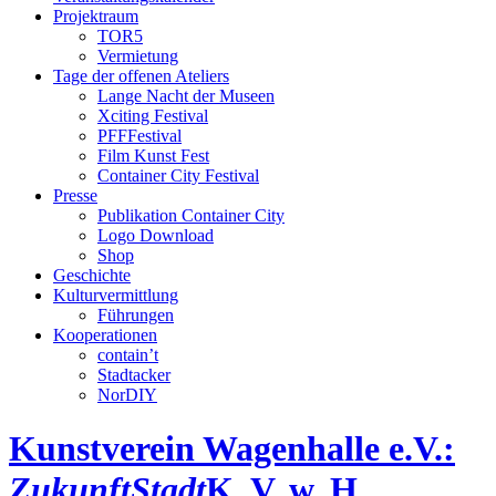
Projektraum
TOR5
Vermietung
Tage der offenen Ateliers
Lange Nacht der Museen
Xciting Festival
PFFFestival
Film Kunst Fest
Container City Festival
Presse
Publikation Container City
Logo Download
Shop
Geschichte
Kulturvermittlung
Führungen
Kooperationen
contain’t
Stadtacker
NorDIY
Kunstverein Wagenhalle e.V.:
ZukunftStadt
K, V, w, H