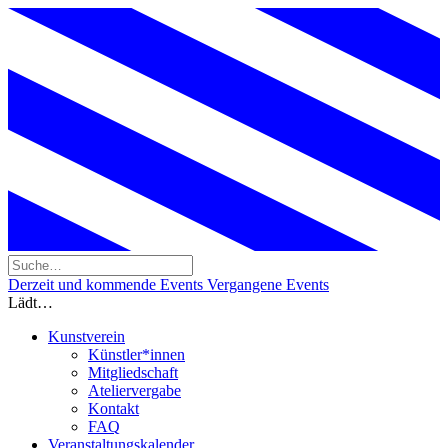
Derzeit und kommende Events
Vergangene Events
Lädt…
Kunstverein
Künstler*innen
Mitgliedschaft
Ateliervergabe
Kontakt
FAQ
Veranstaltungskalender