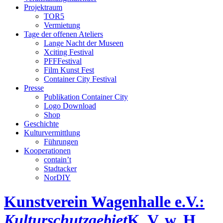
Projektraum
TOR5
Vermietung
Tage der offenen Ateliers
Lange Nacht der Museen
Xciting Festival
PFFFestival
Film Kunst Fest
Container City Festival
Presse
Publikation Container City
Logo Download
Shop
Geschichte
Kulturvermittlung
Führungen
Kooperationen
contain’t
Stadtacker
NorDIY
Kunstverein Wagenhalle e.V.:
Kulturschutzgebiet
K, V, w, H