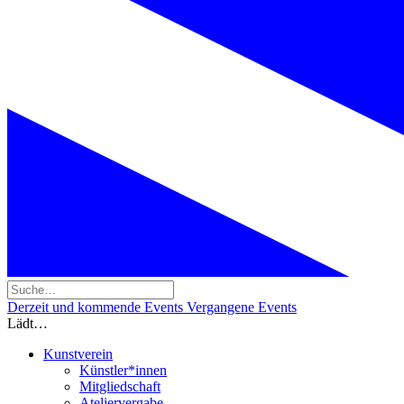
Derzeit und kommende Events
Vergangene Events
Lädt…
Kunstverein
Künstler*innen
Mitgliedschaft
Ateliervergabe