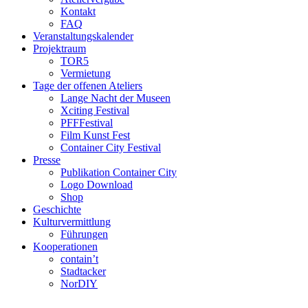
Kontakt
FAQ
Veranstaltungskalender
Projektraum
TOR5
Vermietung
Tage der offenen Ateliers
Lange Nacht der Museen
Xciting Festival
PFFFestival
Film Kunst Fest
Container City Festival
Presse
Publikation Container City
Logo Download
Shop
Geschichte
Kulturvermittlung
Führungen
Kooperationen
contain’t
Stadtacker
NorDIY