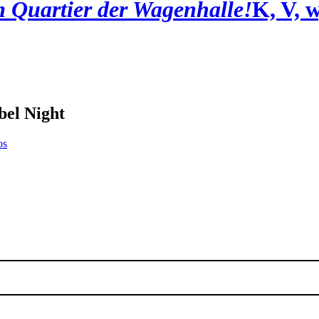
 Quartier der Wagenhalle!
K, V, 
bel Night
os