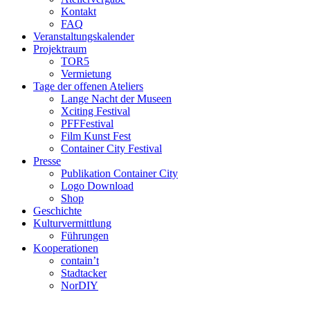
Kontakt
FAQ
Veranstaltungskalender
Projektraum
TOR5
Vermietung
Tage der offenen Ateliers
Lange Nacht der Museen
Xciting Festival
PFFFestival
Film Kunst Fest
Container City Festival
Presse
Publikation Container City
Logo Download
Shop
Geschichte
Kulturvermittlung
Führungen
Kooperationen
contain’t
Stadtacker
NorDIY