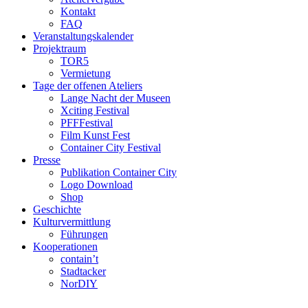
Kontakt
FAQ
Veranstaltungskalender
Projektraum
TOR5
Vermietung
Tage der offenen Ateliers
Lange Nacht der Museen
Xciting Festival
PFFFestival
Film Kunst Fest
Container City Festival
Presse
Publikation Container City
Logo Download
Shop
Geschichte
Kulturvermittlung
Führungen
Kooperationen
contain’t
Stadtacker
NorDIY