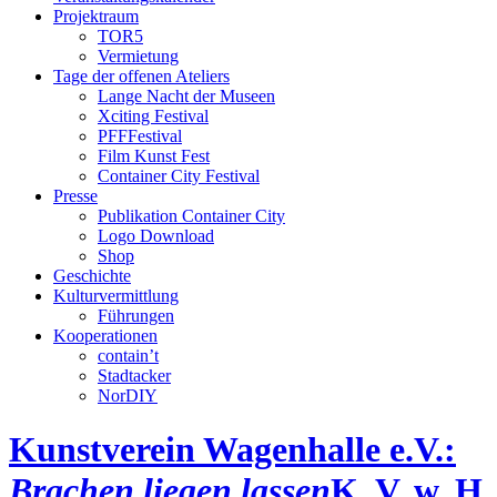
Projektraum
TOR5
Vermietung
Tage der offenen Ateliers
Lange Nacht der Museen
Xciting Festival
PFFFestival
Film Kunst Fest
Container City Festival
Presse
Publikation Container City
Logo Download
Shop
Geschichte
Kulturvermittlung
Führungen
Kooperationen
contain’t
Stadtacker
NorDIY
Kunstverein Wagenhalle e.V.:
Brachen liegen lassen
K, V, w, H