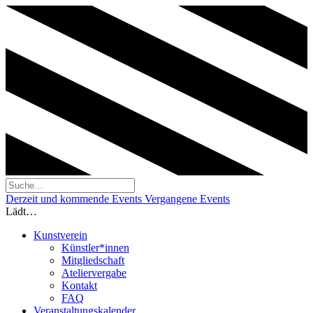
Derzeit und kommende Events
Vergangene Events
Lädt…
Kunstverein
Künstler*innen
Mitgliedschaft
Ateliervergabe
Kontakt
FAQ
Veranstaltungskalender