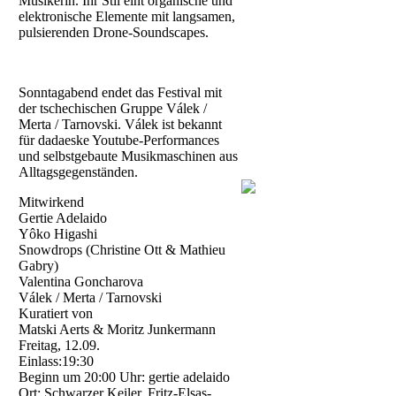
Musikerin. Ihr Stil eint organische und
elektronische Elemente mit langsamen,
pulsierenden Drone-Soundscapes.
Sonntagabend endet das Festival mit
der tschechischen Gruppe Válek /
Merta / Tarnovski. Válek ist bekannt
für dadaeske Youtube-Performances
und selbstgebaute Musikmaschinen aus
Alltagsgegenständen.
Mitwirkend
Gertie Adelaido
Yôko Higashi
Snowdrops (Christine Ott & Mathieu
Gabry)
Valentina Goncharova
Válek / Merta / Tarnovski
Kuratiert von
Matski Aerts & Moritz Junkermann
Freitag, 12.09.
Einlass:19:30
Beginn um 20:00 Uhr: gertie adelaido
Ort: Schwarzer Keiler, Fritz-Elsas-