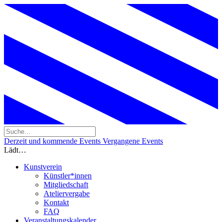
Derzeit und kommende Events
Vergangene Events
Lädt…
Kunstverein
Künstler*innen
Mitgliedschaft
Ateliervergabe
Kontakt
FAQ
Veranstaltungskalender