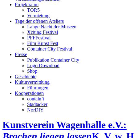
Projektraum
TOR5
Vermietung
Tage der offenen Ateliers
Lange Nacht der Museen
Xciting Festival
PFFFestival
Film Kunst Fest
Container City Festival
Presse
Publikation Container City
Logo Download
Shop
Geschichte
Kulturvermittlung
Führungen
Kooperationen
contain’t
Stadtacker
NorDIY
Kunstverein Wagenhalle e.V.:
Brachen liegen lassen
K, V, w, H