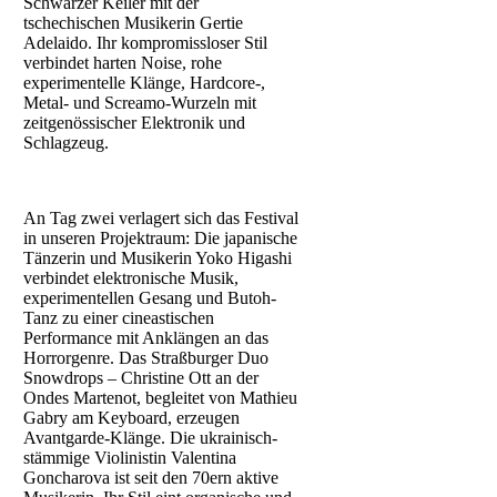
Schwarzer Keiler mit der
tschechischen Musikerin Gertie
Adelaido. Ihr kompromissloser Stil
verbindet harten Noise, rohe
experimentelle Klänge, Hardcore-,
Metal- und Screamo-Wurzeln mit
zeitgenössischer Elektronik und
Schlagzeug.
An Tag zwei verlagert sich das Festival
in unseren Projektraum: Die japanische
Tänzerin und Musikerin Yoko Higashi
verbindet elektronische Musik,
experimentellen Gesang und Butoh-
Tanz zu einer cineastischen
Performance mit Anklängen an das
Horrorgenre. Das Straßburger Duo
Snowdrops – Christine Ott an der
Ondes Martenot, begleitet von Mathieu
Gabry am Keyboard, erzeugen
Avantgarde-Klänge. Die ukrainisch-
stämmige Violinistin Valentina
Goncharova ist seit den 70ern aktive